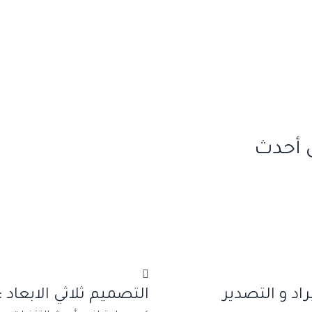
 أحدث
اد و التصدير
التصميم ثلاثي الابعاد : olding + animation